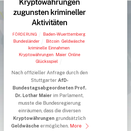
Kryptowährungen
zugunsten krimineller
Aktivitäten
Baden-Wuerttemberg
,
FÖRDERUNG
Bundesländer
Bitcoin
,
Geldwäsche
,
kriminelle Einnahmen
,
Kryptowährungen
,
Maier
,
Online
Glücksspiel
Nach offizieller Anfrage durch den
Stuttgarter
AfD-
Bundestagsabgeordneten Prof.
Dr. Lothar Maier
im Parlament,
musste die Bundesregierung
einräumen, dass die diversen
Kryptowährungen
grundsätzlich
Geldwäsche
ermöglichen.
More