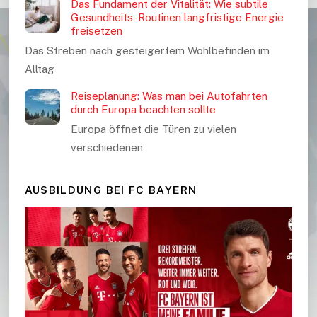
Das Fundament der Vitalität: Wie subtile
Gesundheits-Routinen langfristige Energie
freisetzen
Das Streben nach gesteigertem Wohlbefinden im
Alltag
Reiseplanung: Was man bei Autofahrten
durch Europa beachten sollte
Europa öffnet die Türen zu vielen
verschiedenen
AUSBILDUNG BEI FC BAYERN