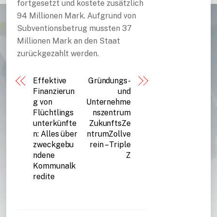
fortgesetzt und kostete zusätzlich
94 Millionen Mark. Aufgrund von
Subventionsbetrug mussten 37
Millionen Mark an den Staat
zurückgezahlt werden.
Effektive
Gründungs-
Finanzierun
und
g von
Unternehme
Flüchtlings
nszentrum
unterkünfte
ZukunftsZe
n: Alles über
ntrumZollve
zweckgebu
rein – Triple
ndene
Z
Kommunalk
redite