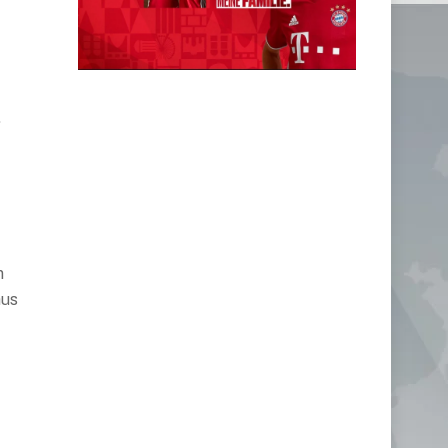
.
n
aus