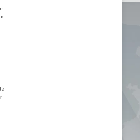
ne
en
te
r