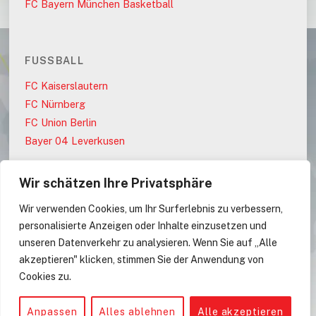
FC Bayern München Basketball
FUSSBALL
FC Kaiserslautern
FC Nürnberg
FC Union Berlin
Bayer 04 Leverkusen
Wir schätzen Ihre Privatsphäre
PARTEIEN
Wir verwenden Cookies, um Ihr Surferlebnis zu verbessern,
AfD
personalisierte Anzeigen oder Inhalte einzusetzen und
CDU
unseren Datenverkehr zu analysieren. Wenn Sie auf „Alle
CDU/CSU
akzeptieren" klicken, stimmen Sie der Anwendung von
Cookies zu.
CSU
Anpassen
Alles ablehnen
Alle akzeptieren