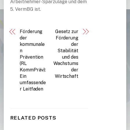
Arbeitnehmer-Sparzulage und dem
5. VermBG ist.
Förderung
Gesetz zur
der
Förderung
kommunale
der
n
Stabilität
Prävention
und des
(RL
Wachstums
KommPräv):
der
Ein
Wirtschaft
umfassende
r Leitfaden
RELATED POSTS