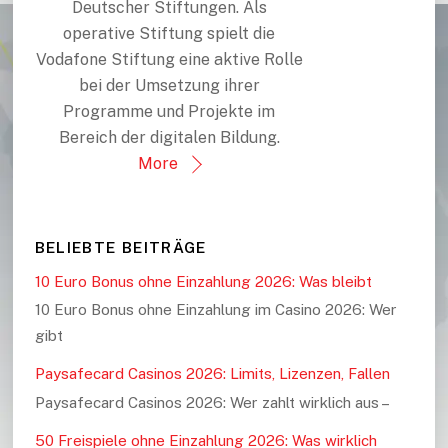
Deutscher Stiftungen. Als
operative Stiftung spielt die
Vodafone Stiftung eine aktive Rolle
bei der Umsetzung ihrer
Programme und Projekte im
Bereich der digitalen Bildung.
More
BELIEBTE BEITRÄGE
10 Euro Bonus ohne Einzahlung 2026: Was bleibt
10 Euro Bonus ohne Einzahlung im Casino 2026: Wer
gibt
Paysafecard Casinos 2026: Limits, Lizenzen, Fallen
Paysafecard Casinos 2026: Wer zahlt wirklich aus –
50 Freispiele ohne Einzahlung 2026: Was wirklich