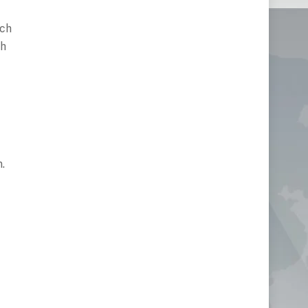
rch
ch
.
n
.