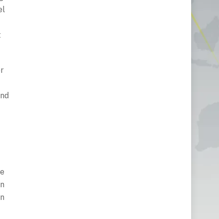
el
t
er
und
ne
nn
in