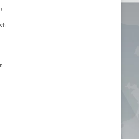
h
uch
rn