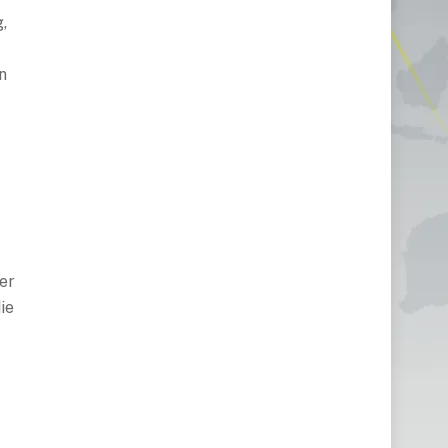
,
n
u
n
er
ie