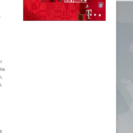
r
ür
Die
n,
.
g