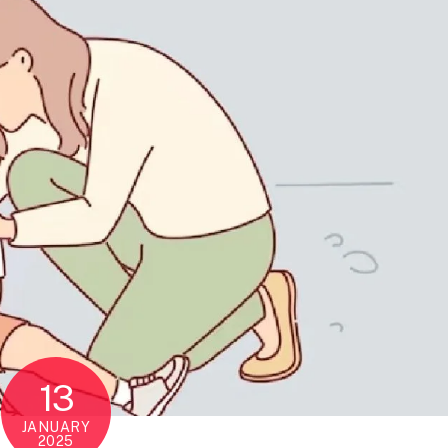
13
JANUARY
2025