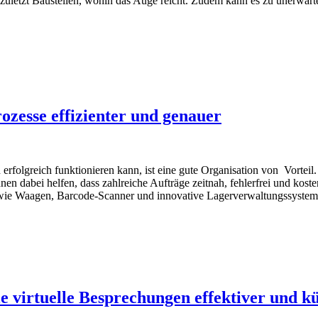
t zuletzt Baustellen, wohin das Auge reicht. Zudem kann es zu unerwart
ozesse effizienter und genauer
rfolgreich funktionieren kann, ist eine gute Organisation von Vorteil. 
en dabei helfen, dass zahlreiche Aufträge zeitnah, fehlerfrei und kosten
 wie Waagen, Barcode-Scanner und innovative Lagerverwaltungssysteme 
 virtuelle Besprechungen effektiver und kü