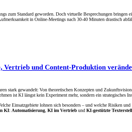
eetings zum Standard geworden. Doch virtuelle Besprechungen bringen e
ufmerksamkeit in Online-Meetings nach 30-40 Minuten drastisch abfällt
e, Vertrieb und Content-Produktion verände
Jahren stark gewandelt: Von theoretischen Konzepten und Zukunftsvisio
ehmen ist KI längst kein Experiment mehr, sondern ein strategisches In
lche Einsatzgebiete lohnen sich besonders – und welche Risiken und 
on KI
:
Automatisierung
,
KI im Vertrieb
und
KI-gestützte Texterste