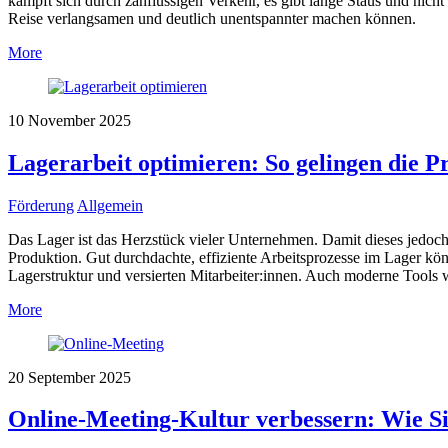
kämpft sich durch zähflüssigen Verkehr, es gibt lange Staus und nich
Reise verlangsamen und deutlich unentspannter machen können.
More
10
November
2025
Lagerarbeit optimieren: So gelingen die Pr
Förderung
Allgemein
Das Lager ist das Herzstück vieler Unternehmen. Damit dieses jedoch e
Produktion. Gut durchdachte, effiziente Arbeitsprozesse im Lager könn
Lagerstruktur und versierten Mitarbeiter:innen. Auch moderne Tools
More
20
September
2025
Online-Meeting-Kultur verbessern: Wie Sie