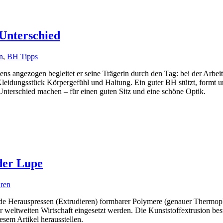
Unterschied
n
,
BH Tipps
gens angezogen begleitet er seine Trägerin durch den Tag: bei der Arbei
e Kleidungsstück Körpergefühl und Haltung. Ein guter BH stützt, form
Unterschied machen – für einen guten Sitz und eine schöne Optik.
 der Lupe
hren
nde Herauspressen (Extrudieren) formbarer Polymere (genauer Thermopl
er weltweiten Wirtschaft eingesetzt werden. Die Kunststoffextrusion b
sem Artikel herausstellen.