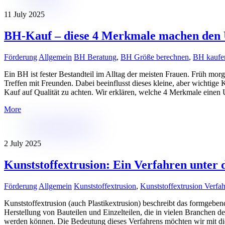
11
July
2025
BH-Kauf – diese 4 Merkmale machen den 
Förderung
Allgemein
BH Beratung
,
BH Größe berechnen
,
BH kaufe
Ein BH ist fester Bestandteil im Alltag der meisten Frauen. Früh mor
Treffen mit Freunden. Dabei beeinflusst dieses kleine, aber wichtig
Kauf auf Qualität zu achten. Wir erklären, welche 4 Merkmale einen 
More
2
July
2025
Kunststoffextrusion: Ein Verfahren unter
Förderung
Allgemein
Kunststoffextrusion
,
Kunststoffextrusion Verfa
Kunststoffextrusion (auch Plastikextrusion) beschreibt das formgebe
Herstellung von Bauteilen und Einzelteilen, die in vielen Branchen d
werden können. Die Bedeutung dieses Verfahrens möchten wir mit die