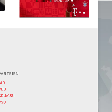
PARTEIEN
AfD
CDU
CDU/CSU
CSU